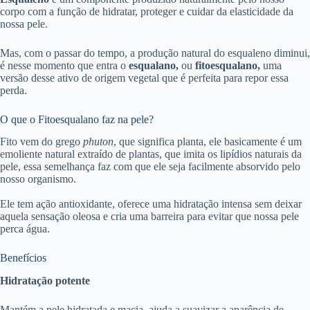
corpo com a função de hidratar, proteger e cuidar da elasticidade da
nossa pele.
Mas, com o passar do tempo, a produção natural do esqualeno diminui,
é nesse momento que entra o
esqualano,
ou
fitoesqualano,
uma
versão desse ativo de origem vegetal que é perfeita para repor essa
perda.
O que o Fitoesqualano faz na pele?
Fito vem do grego
phuton
, que significa planta, ele basicamente é um
emoliente natural extraído de plantas, que imita os lipídios naturais da
pele, essa semelhança faz com que ele seja facilmente absorvido pelo
nosso organismo.
Ele tem ação antioxidante, oferece uma hidratação intensa sem deixar
aquela sensação oleosa e cria uma barreira para evitar que nossa pele
perca água.
Benefícios
Hidratação potente
Mantém a pele hidratada e macia, ajuda a suavizar a aparência de