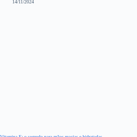
14/11/2024
Vitamina E: o segredo para mãos macias e hidratadas