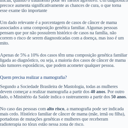
inicial, quando o tratamento pode ser menos agressivo. Um diagnóstico
precoce aumenta significativamente as chances de cura, o que torna
esse exame tão importante
Um dado relevante é a porcentagem de casos de câncer de mama
associados a uma composição genética familiar. Algumas pessoas
pensam que por não possuírem histórico de casos na família, não
correm o risco de serem diagnosticadas com a doença, mas isso é um
mito.
Apenas de 5% a 10% dos casos têm uma composição genética familiar
ligada ao diagnóstico, ou seja, a maioria dos casos de câncer de mama
são tumores esporádicos, que podem acometer qualquer pessoa.
Quem precisa realizar a mamografia?
Segundo a Sociedade Brasileira de Mastologia, todas as mulheres
devem começar a realizar mamografia a partir dos
40 anos
. Por outro
lado, o Ministério da Saúde indica o rastreamento a partir dos
50 anos
.
No caso das pessoas com
alto risco
, a mamografia pode ser indicada
mais cedo. Histórico familiar de câncer de mama (mãe, irmã ou filha),
portadoras de mutações genéticas e mulheres que receberam
radioterapia no tórax estão nessa zona de risco.