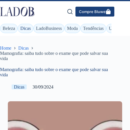
Pular
para
Compre Bluwe
o
conteúdo
Beleza
Dicas
LadoBusiness
Moda
Tendências
Unhas
Home
Dicas
Mamografia: saiba tudo sobre o exame que pode salvar sua
vida
Mamografia: saiba tudo sobre o exame que pode salvar sua
vida
Dicas
30/09/2024