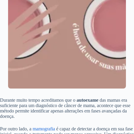
Durante muito tempo acreditamos que o
autoexame
das mamas era
suficiente para um diagnóstico de câncer de mama, acontece que esse
método permite identificar apenas alterações em fases avançadas da
doença.
Por outro lado, a
mamografia
é capaz de detectar a doença em sua fase