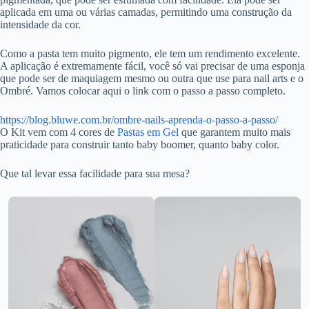
aplicada em uma ou várias camadas, permitindo uma construção da
intensidade da cor.
Como a pasta tem muito pigmento, ele tem um rendimento excelente.
A aplicação é extremamente fácil, você só vai precisar de uma esponja
que pode ser de maquiagem mesmo ou outra que use para nail arts e o
Ombré. Vamos colocar aqui o link com o passo a passo completo.
:
https://blog.bluwe.com.br/ombre-nails-aprenda-o-passo-a-passo/
O
O Kit vem com 4 cores de
Pastas em Gel
que garantem muito mais
que
praticidade para construir tanto baby boomer, quanto baby color.
é
o
Que tal levar essa facilidade para sua mesa?
Kit
Ombré
da
Bluwe