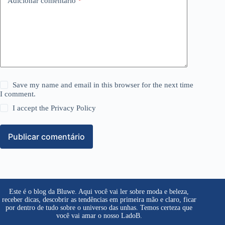
Adicionar comentário
*
Save my name and email in this browser for the next time
I comment.
I accept the
Privacy Policy
Publicar comentário
Este é o blog da Bluwe. Aqui você vai ler sobre moda e beleza,
receber dicas, descobrir as tendências em primeira mão e claro, ficar
por dentro de tudo sobre o universo das unhas. Temos certeza que
você vai amar o nosso LadoB.