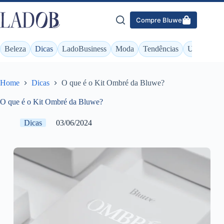
Pular
para
Compre Bluwe
o
conteúdo
Beleza
Dicas
LadoBusiness
Moda
Tendências
Unhas
Home
Dicas
O que é o Kit Ombré da Bluwe?
O que é o Kit Ombré da Bluwe?
Dicas
03/06/2024