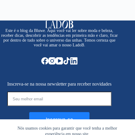
Este é o blog da Bluwe. Aqui você vai ler sobre moda e beleza,
receber dicas, descobrir as tendências em primeira mão e claro, ficar
por dentro de tudo sobre o universo das unhas. Temos certeza que
você vai amar o nosso LadoB.
Inscreva-se na nossa newsletter para receber novidades
Inscreva-se
Nós usamos cookies para garantir que você tenha a melhor
experiência em nosso site.