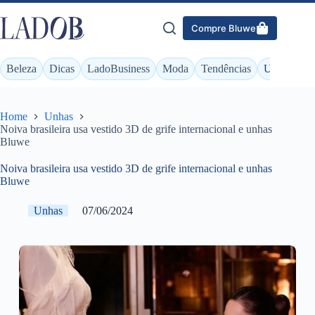
Pular
para
Compre Bluwe
o
conteúdo
Beleza
Dicas
LadoBusiness
Moda
Tendências
Unhas
Home
Unhas
Noiva brasileira usa vestido 3D de grife internacional e unhas
Bluwe
Noiva brasileira usa vestido 3D de grife internacional e unhas
Bluwe
Unhas
07/06/2024